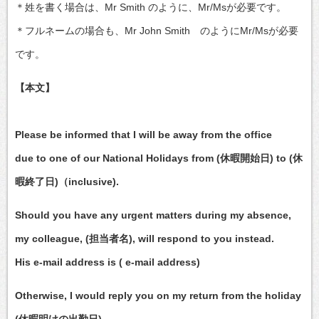
＊姓を書く場合は、Mr Smith のように、Mr/Msが必要です。
＊フルネームの場合も、Mr John Smith のようにMr/Msが必要
です。
【本文】
Please be informed that I will be away from the office
due to one of our National Holidays from (休暇開始日) to (休
暇終了日)（inclusive).
Should you have any urgent matters during my absence,
my colleague, (担当者名), will respond to you instead.
His e-mail address is ( e-mail address)
Otherwise, I would reply you on my return from the holiday