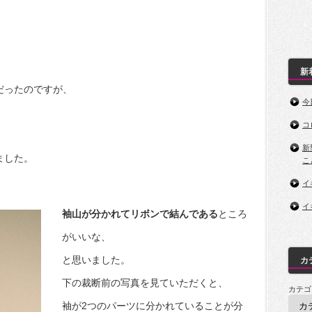
新
だったのですが、
今
コ
新
ました。
こ
イ
イ
袖山が分かれてリボンで結んである
ところ
がいいな、
と思いました。
カ
下の裁断前の写真を見ていただくと、
カテゴ
袖が2つのパーツに分かれていることが分