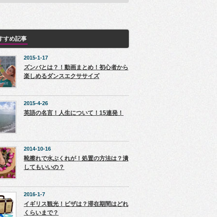
すすめ記事
2015-1-17
ズンバとは？！動画まとめ！初心者から
楽しめるダンスエクササイズ
2015-4-26
英語の名言！人生について！15連発！
2014-10-16
靴擦れで水ぶくれが！処置の方法は？潰
してもいいの？
2016-1-7
イギリス観光！ビザは？滞在期間はどれ
くらいまで？