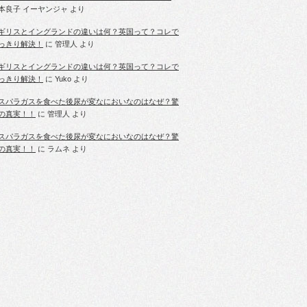
本良子 イーヤンジャ
より
ギリスとイングランドの違いは何？英国って？コレで
っきり解決！
に
管理人
より
ギリスとイングランドの違いは何？英国って？コレで
っきり解決！
に
Yuko
より
スパラガスを食べた後尿が変なにおいなのはなぜ？驚
の真実！！
に
管理人
より
スパラガスを食べた後尿が変なにおいなのはなぜ？驚
の真実！！
に
ラムネ
より