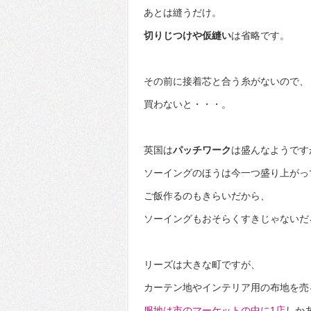
あとは縫うだけ。
切りじつけや仮縫い
は省略です。
その前に接着芯と合う糸がないので、
買わないと・・・。
英国は
パッチワーク
は盛んなようです
ソーイングのほうは今一つ盛り上がっ
ご飯作るのもきらいだから、
ソーイングもおそらくすきじゃないだ
リーズは大きな町ですが、
カーテン地やインテリア用の布地を売
服地は市のマーケットの中に1店
しか