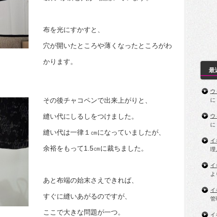
布を光にすかすと、
穴が開いたところや薄くなったところがわ
かります。
最
ウ
その後チャコペンで出来上がりと、
に
縫い代にしるしをつけました。
ウ
に
縫い代は一律１㎝になっていましたが、
イ
余裕をもって1.5㎝に裁ちました。
理
イ
よ
あと布端の始末さえできれば、
イ
すぐに縫いあがるのですが、
管
ここで大きな問題が一つ。
イ