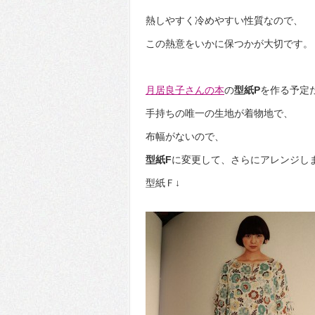
熱しやすく冷めやすい性質なので、
この熱意をいかに保つかが大切です。
月居良子さんの本
の
型紙P
を作る予定
手持ちの唯一の生地が着物地で、
布幅がないので、
型紙F
に変更して、さらにアレンジし
型紙Ｆ↓