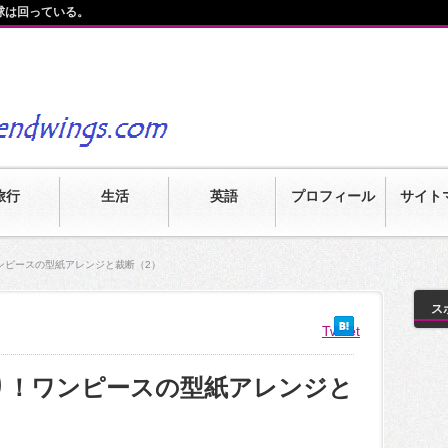
球は回っている。
旅行
生活
英語
プロフィール
サイト
ンピースの型紙アレンジと裁断（2）
ス
Tweet
り！ワンピースの型紙アレンジと