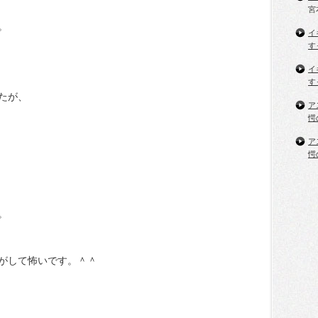
宮
。
イ
す
イ
す
たが、
ア
愕
ア
愕
。
がして怖いです。＾＾