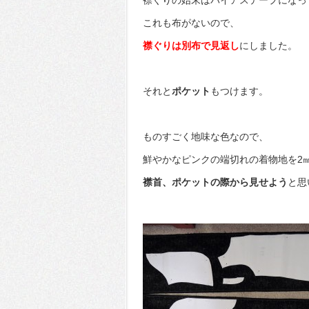
襟ぐりの始末はバイアステープになっ
これも布がないので、
襟ぐりは別布で見返し
にしました。
それと
ポケット
もつけます。
ものすごく地味な色なので、
鮮やかなピンクの端切れの着物地を2
襟首、ポケットの際から見せよう
と思