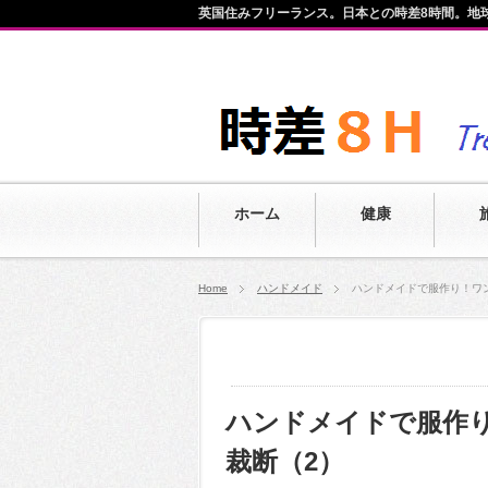
英国住みフリーランス。日本との時差8時間。地
ホーム
健康
Home
ハンドメイド
ハンドメイドで服作り！ワ
ハンドメイドで服作
裁断（2）