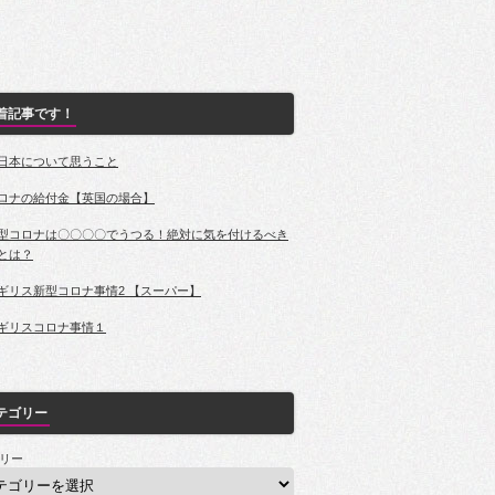
着記事です！
日本について思うこと
ロナの給付金【英国の場合】
型コロナは〇〇〇〇でうつる！絶対に気を付けるべき
とは？
ギリス新型コロナ事情2 【スーパー】
ギリスコロナ事情１
テゴリー
リー