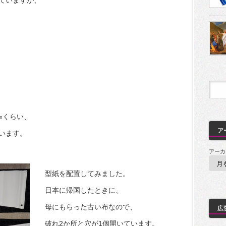
ていますが、
㎜くらい、
ア
います。
アーカ
型紙を配置してみました。
日本に帰国したときに、
母にもらった古い布なので、
広
破れ2か所と穴が1個開いています。