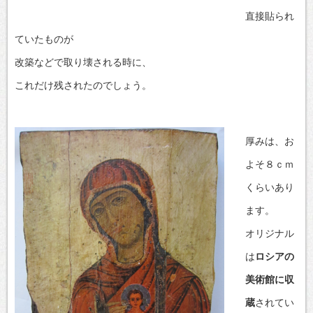
直接貼られ
ていたものが
改築などで取り壊される時に、
これだけ残されたのでしょう。
厚みは、お
よそ８ｃｍ
くらいあり
ます。
オリジナル
は
ロシアの
美術館に収
蔵
されてい