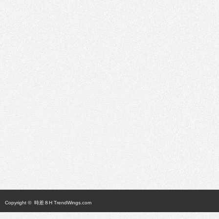
Copyright ©
時差８H TrendWings.com