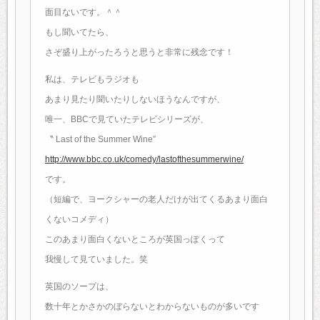
面目ないです。＾＾
もし聞いてたら、
さぞ盛り上がったろうと思うと非常に残念です！
私は、テレビもラジオも
あまり見たり聞いたりしないほうなんですが、
唯一、BBCで見ていたテレビシリーズが、
〝 Last of the Summer Wine”
http://www.bbc.co.uk/comedy/lastofthesummerwine/
です。
（短編で、ヨークシャーの老人だけが出てくるあまり面白
くないコメディ）
このあまり面白くないところが英国っぽくって
我慢して見ていました。笑
英国のソープは、
数十年とかさかのぼらないとわからないものが多いです