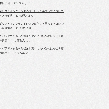
本良子 イーヤンジャ
より
ギリスとイングランドの違いは何？英国って？コレで
っきり解決！
に
管理人
より
ギリスとイングランドの違いは何？英国って？コレで
っきり解決！
に
Yuko
より
スパラガスを食べた後尿が変なにおいなのはなぜ？驚
の真実！！
に
管理人
より
スパラガスを食べた後尿が変なにおいなのはなぜ？驚
の真実！！
に
ラムネ
より