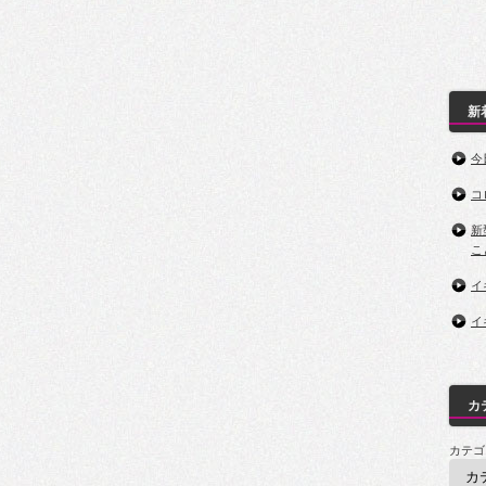
新
今
コ
新
こ
イ
イ
カ
カテゴ