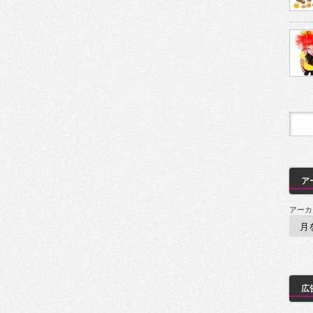
ア
アーカ
広