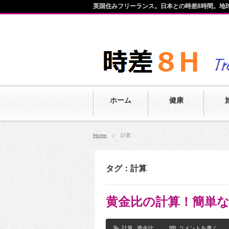
英国住みフリーランス。日本との時差8時間。地
ホーム
健康
Home
計算
タグ：計算
黄金比の計算！簡単
計算
,
黄金比
コメントを書く