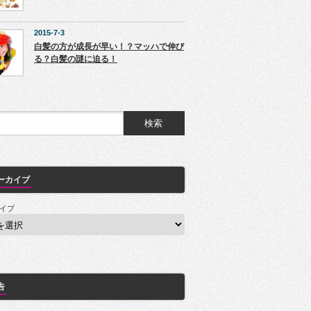
2015-7-3
白髪の方が成長が早い！？マッハで伸び
る？白髪の謎に迫る！
ーカイブ
イブ
告