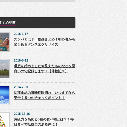
すすめ記事
2015-1-17
ズンバとは？！動画まとめ！初心者から
楽しめるダンスエクササイズ
2019-8-12
瞑想を始めました★見えたものなどを面
白いので記録します！【体験記１】
2014-7-30
冷凍食品の賞味期限切れ！いつまでなら
安全？５つのチェックポイント！
2015-12-16
免疫力を高める5種の食べ物とは？！毎
日食べて抵抗力のある体に！