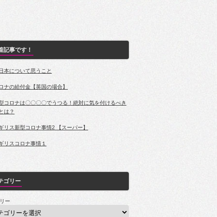
着記事です！
日本について思うこと
ロナの給付金【英国の場合】
型コロナは〇〇〇〇でうつる！絶対に気を付けるべき
とは？
ギリス新型コロナ事情2 【スーパー】
ギリスコロナ事情１
テゴリー
リー