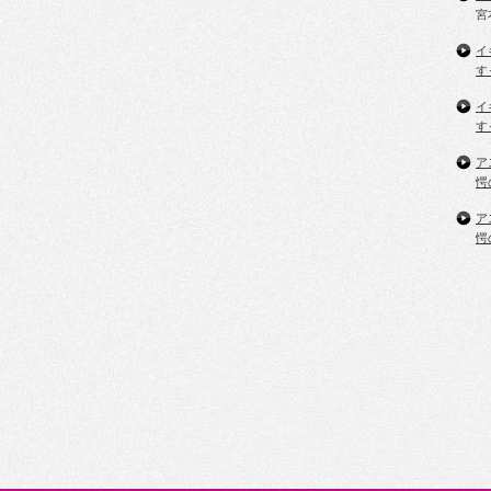
宮
イ
す
イ
す
ア
愕
ア
愕