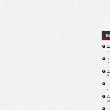
最
ウ
に
ウ
に
イ
理
イ
よ
イ
管
イ